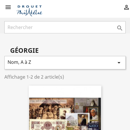



GÉORGIE
Nom, A à Z

Affichage 1-2 de 2 article(s)