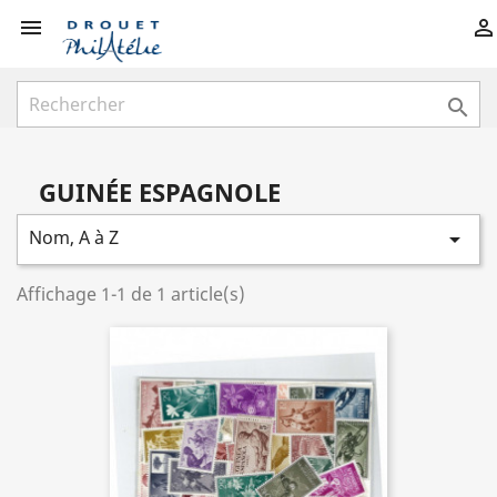



GUINÉE ESPAGNOLE
Nom, A à Z

Affichage 1-1 de 1 article(s)