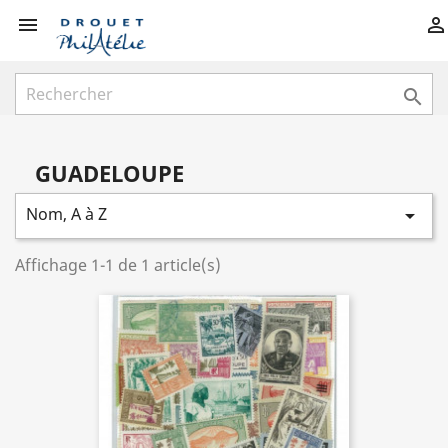



GUADELOUPE
Nom, A à Z

Affichage 1-1 de 1 article(s)