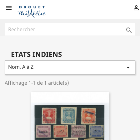



ETATS INDIENS
Nom, A à Z

Affichage 1-1 de 1 article(s)