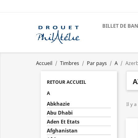
BILLET DE BA
Accueil
Timbres
Par pays
A
Azerb
A
RETOUR ACCUEIL
A
Abkhazie
Il y a
Abu Dhabi
Aden Et Etats
Afghanistan