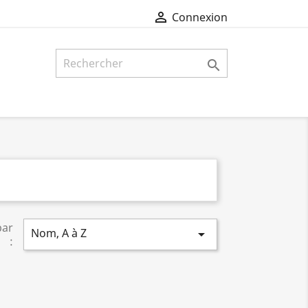

Connexion

par
Nom, A à Z

: