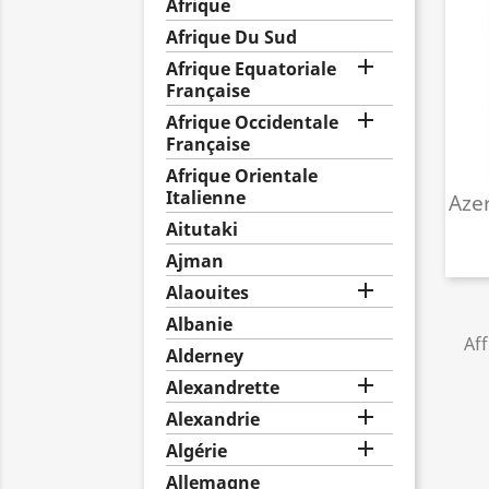
Afrique
Afrique Du Sud

Afrique Equatoriale
Française

Afrique Occidentale
Française
Afrique Orientale
Italienne
Aze
Aitutaki
Ajman

Alaouites
Albanie
Aff
Alderney

Alexandrette

Alexandrie

Algérie
Allemagne