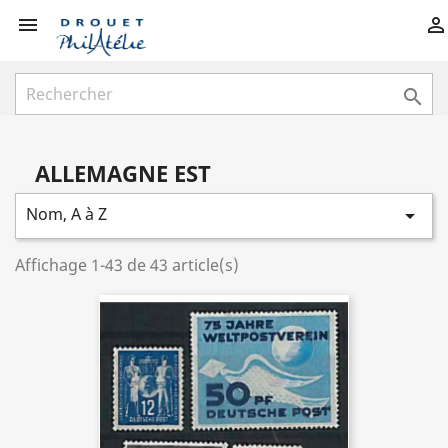



ALLEMAGNE EST
Nom, A à Z

Affichage 1-43 de 43 article(s)