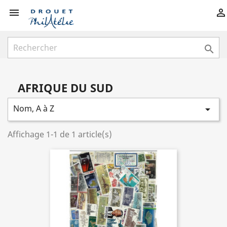



AFRIQUE DU SUD
Nom, A à Z

Affichage 1-1 de 1 article(s)