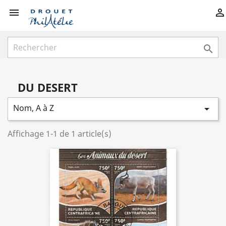



DU DESERT
Nom, A à Z

Affichage 1-1 de 1 article(s)