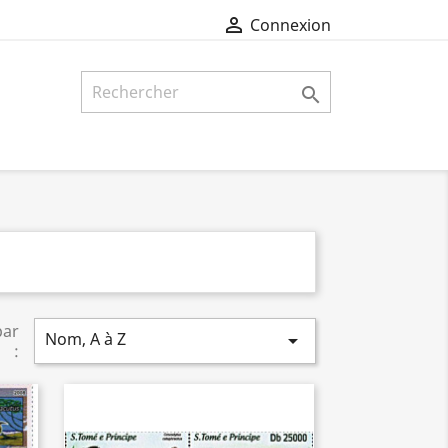

Connexion

par
Nom, A à Z

: