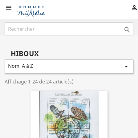



HIBOUX
Nom, A à Z

Affichage 1-24 de 24 article(s)