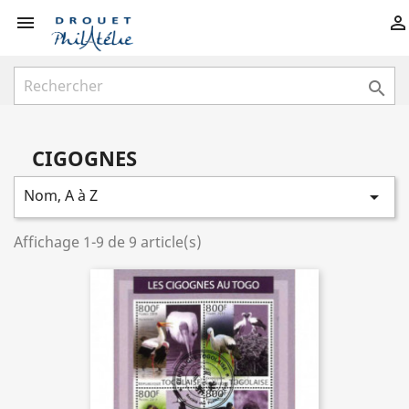



CIGOGNES
Nom, A à Z

Affichage 1-9 de 9 article(s)