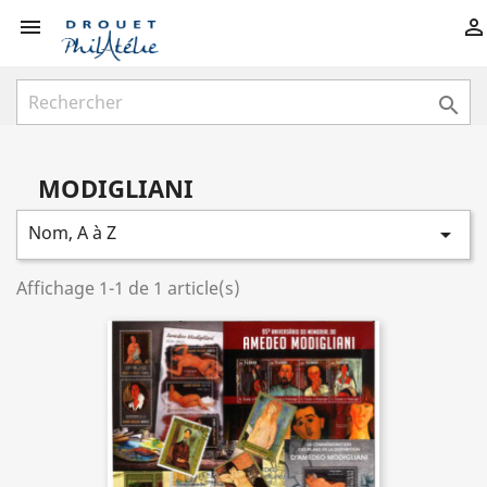



MODIGLIANI
Nom, A à Z

Affichage 1-1 de 1 article(s)