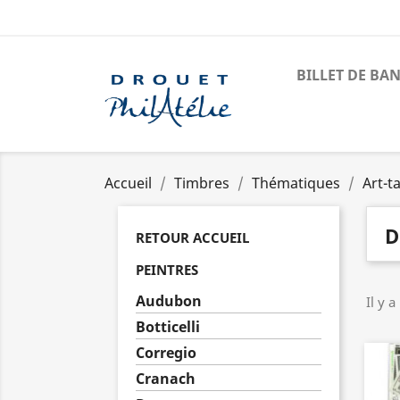
BILLET DE BA
Accueil
Timbres
Thématiques
Art-t
D
RETOUR ACCUEIL
PEINTRES
Audubon
Il y a
Botticelli
Corregio
Cranach