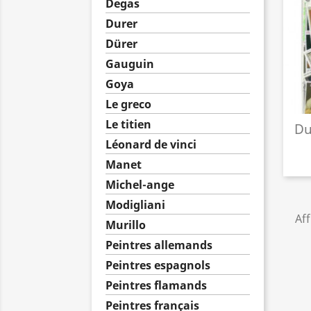
Degas
Durer
Dürer
Gauguin
Goya
Le greco
Le titien
Du
Léonard de vinci
Manet
Michel-ange
Modigliani
Aff
Murillo
Peintres allemands
Peintres espagnols
Peintres flamands
Peintres français