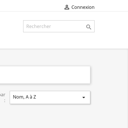

Connexion

par
Nom, A à Z

: