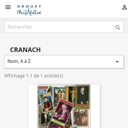



CRANACH
Nom, A à Z

Affichage 1-1 de 1 article(s)