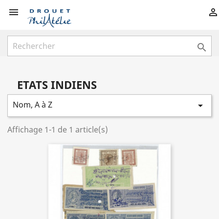



ETATS INDIENS
Nom, A à Z

Affichage 1-1 de 1 article(s)