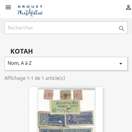



KOTAH
Nom, A à Z

Affichage 1-1 de 1 article(s)