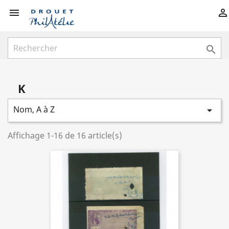



K
Nom, A à Z

Affichage 1-16 de 16 article(s)