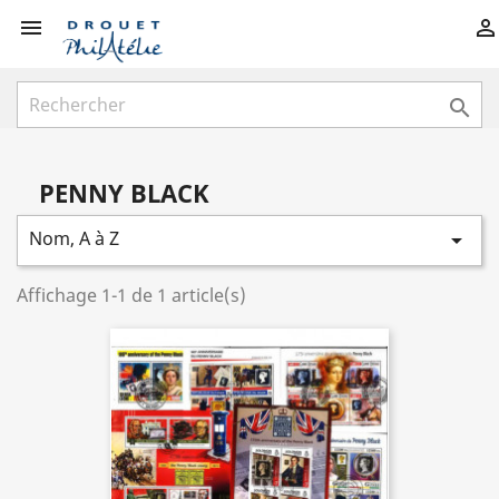



PENNY BLACK
Nom, A à Z

Affichage 1-1 de 1 article(s)