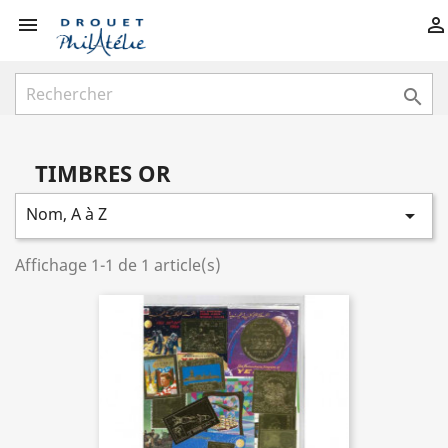



TIMBRES OR
Nom, A à Z

Affichage 1-1 de 1 article(s)