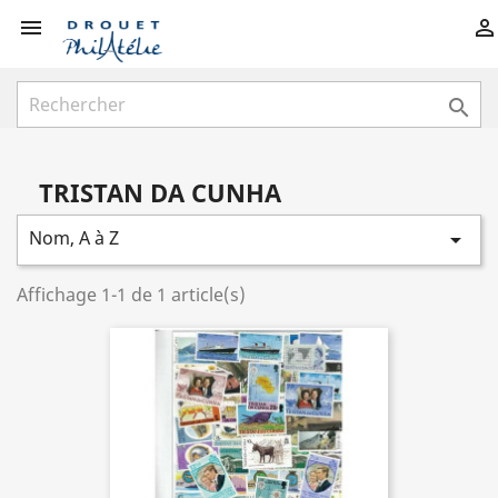



TRISTAN DA CUNHA
Nom, A à Z

Affichage 1-1 de 1 article(s)