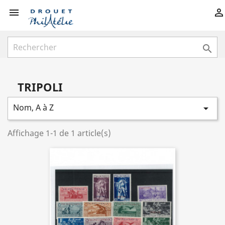



TRIPOLI
Nom, A à Z

Affichage 1-1 de 1 article(s)