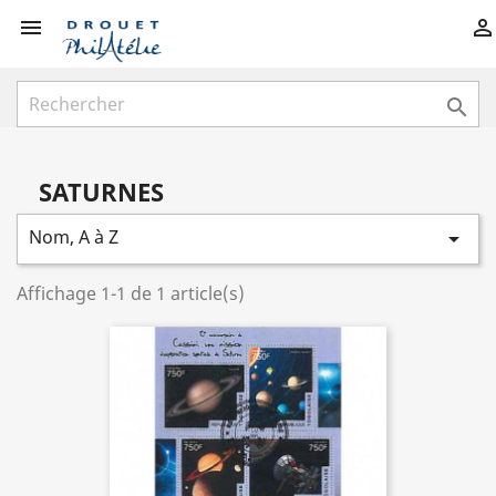



SATURNES
Nom, A à Z

Affichage 1-1 de 1 article(s)