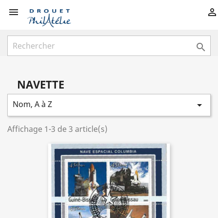



NAVETTE
Nom, A à Z

Affichage 1-3 de 3 article(s)