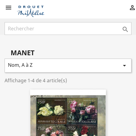



MANET
Nom, A à Z

Affichage 1-4 de 4 article(s)