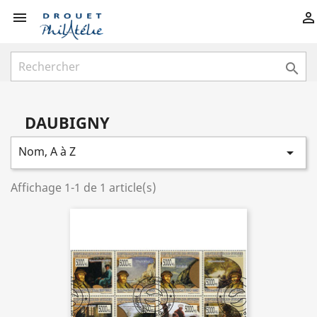



DAUBIGNY
Nom, A à Z

Affichage 1-1 de 1 article(s)