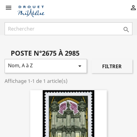



POSTE N°2675 À 2985
Nom, A à Z

FILTRER
Affichage 1-1 de 1 article(s)