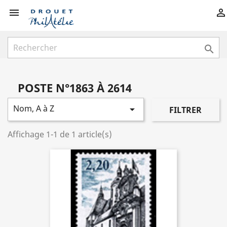



POSTE N°1863 À 2614
Nom, A à Z

FILTRER
Affichage 1-1 de 1 article(s)