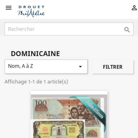



DOMINICAINE
Nom, A à Z

FILTRER
Affichage 1-1 de 1 article(s)