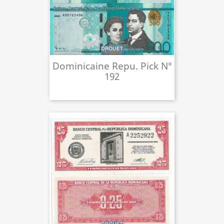
Dominicaine Repu. Pick N°
192