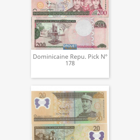
Dominicaine Repu. Pick N°
178