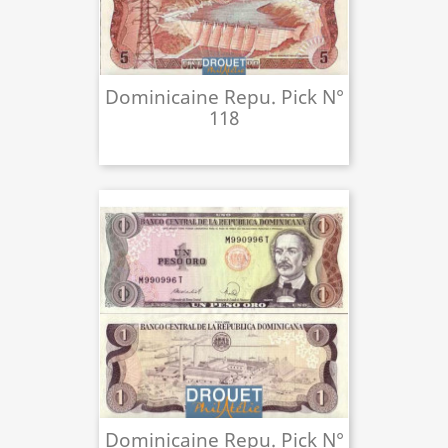
Dominicaine Repu. Pick N°
118
Dominicaine Repu. Pick N°