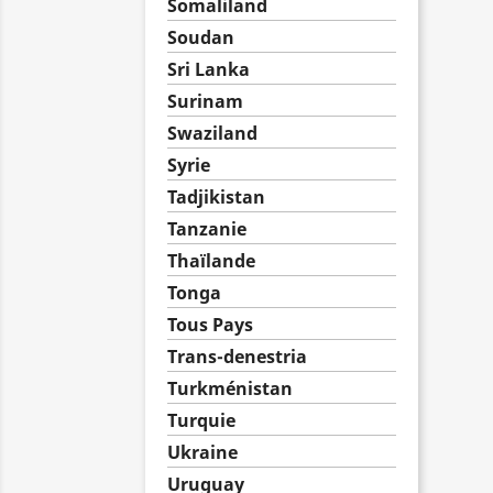
Somaliland
Soudan
Sri Lanka
Surinam
Swaziland
Syrie
Tadjikistan
Tanzanie
Thaïlande
Tonga
Tous Pays
Trans-denestria
Turkménistan
Turquie
Ukraine
Uruguay