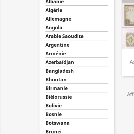
Albanie
Algérie
Allemagne
Angola
Arabie Saoudite
Argentine
Arménie
A
Azerbaïdjan
Bangladesh
Bhoutan
Birmanie
Aff
Biélorussie
Bolivie
Bosnie
Botswana
Brunei