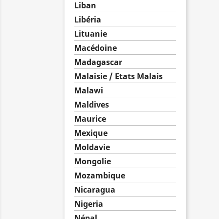
Liban
Libéria
Lituanie
Macédoine
Madagascar
Malaisie / Etats Malais
Malawi
Maldives
Maurice
Mexique
Moldavie
Mongolie
Mozambique
Nicaragua
Nigeria
Népal