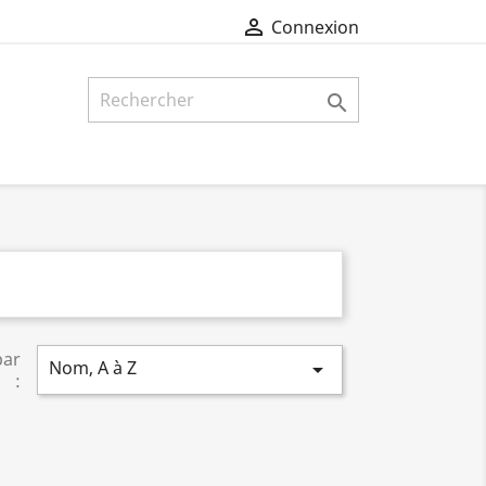

Connexion

par
Nom, A à Z

: