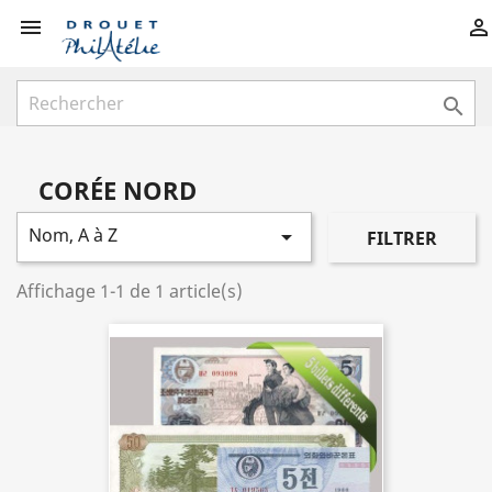



CORÉE NORD
Nom, A à Z

FILTRER
Affichage 1-1 de 1 article(s)