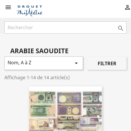



ARABIE SAOUDITE
Nom, A à Z

FILTRER
Affichage 1-14 de 14 article(s)