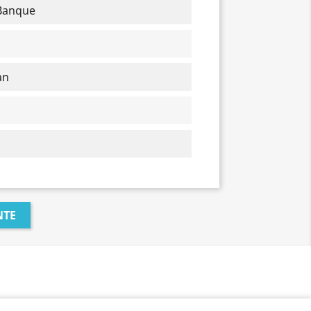
 Banque
an
NTE