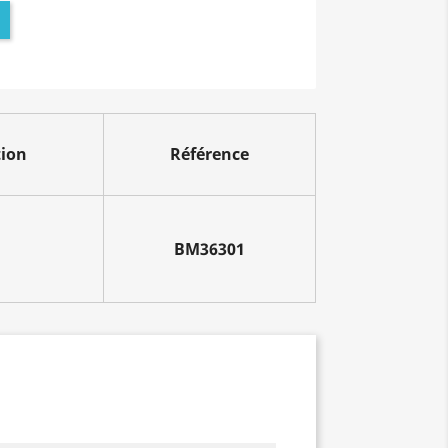
tion
Référence
BM36301