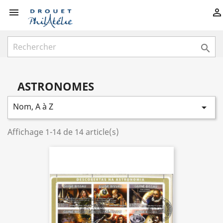



ASTRONOMES
Nom, A à Z

Affichage 1-14 de 14 article(s)