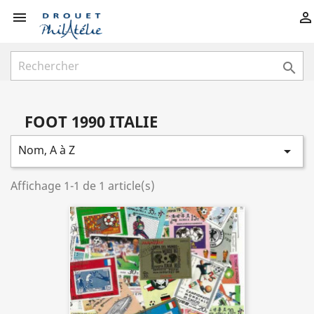



FOOT 1990 ITALIE
Nom, A à Z

Affichage 1-1 de 1 article(s)