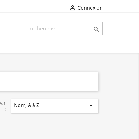

Connexion

par
Nom, A à Z

: