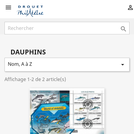



DAUPHINS
Nom, A à Z

Affichage 1-2 de 2 article(s)