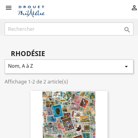



RHODÉSIE
Nom, A à Z

Affichage 1-2 de 2 article(s)