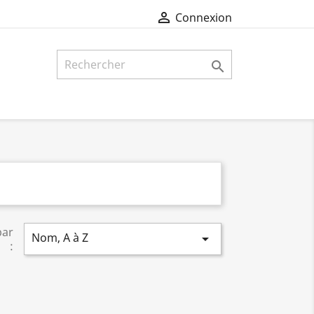

Connexion

par
Nom, A à Z

: