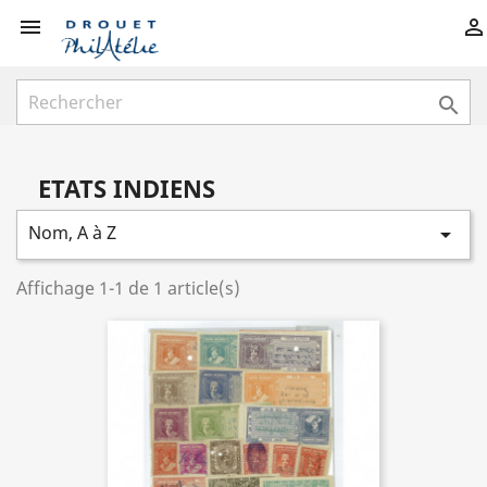



ETATS INDIENS
Nom, A à Z

Affichage 1-1 de 1 article(s)