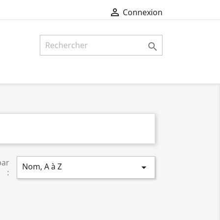

Connexion

par
Nom, A à Z

: