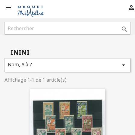



ININI
Nom, A à Z

Affichage 1-1 de 1 article(s)