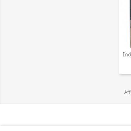
In
Aff