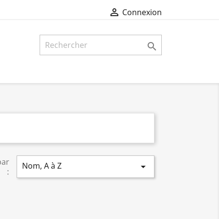

Connexion

par
Nom, A à Z

: