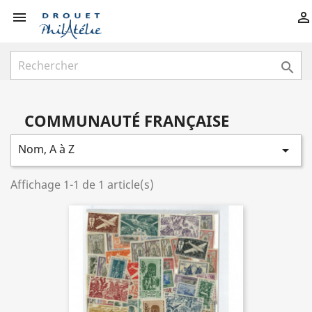



COMMUNAUTÉ FRANÇAISE
Nom, A à Z

Affichage 1-1 de 1 article(s)