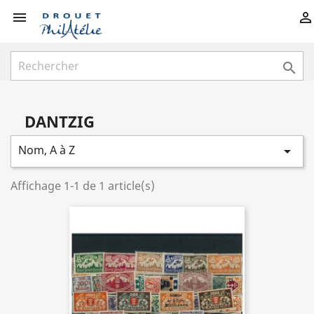



DANTZIG
Nom, A à Z

Affichage 1-1 de 1 article(s)