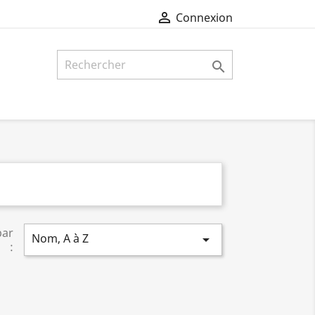

Connexion

par
Nom, A à Z

: