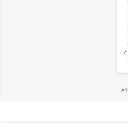
C
Aff