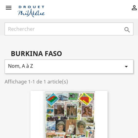



BURKINA FASO
Nom, A à Z

Affichage 1-1 de 1 article(s)