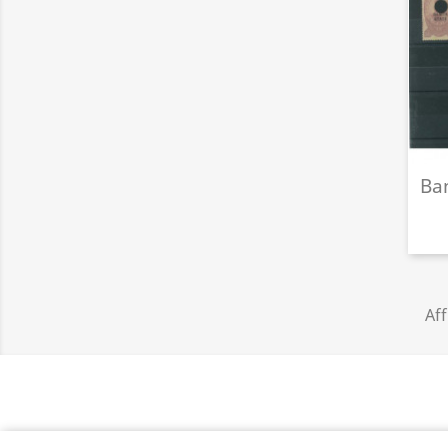
Ba
Aff