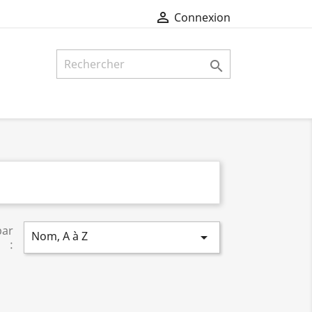

Connexion

par
Nom, A à Z

: