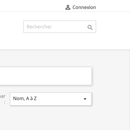

Connexion

par
Nom, A à Z

: