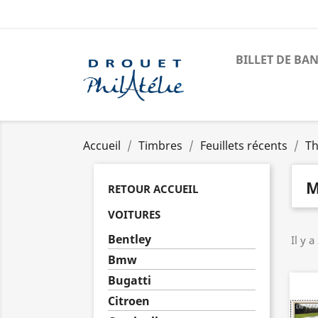
BILLET DE BA
Accueil
Timbres
Feuillets récents
Th
M
RETOUR ACCUEIL
VOITURES
Bentley
Il y a
Bmw
Bugatti
Citroen