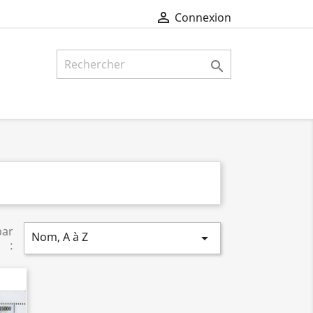

Connexion

par
Nom, A à Z

: